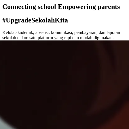
Connecting school Empowering parents
#UpgradeSekolahKita
Kelola akademik, absensi, komunikasi, pembayaran, dan laporan
sekolah dalam satu platform yang rapi dan mudah digunakan.
Demo App
44+ sekolah aktif
SD · SMP · SMA · SMK