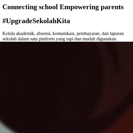
Connecting school Empowering parents
#UpgradeSekolahKita
Kelola akademik, absensi, komunikasi, pembayaran, dan laporan
sekolah dalam satu platform yang rapi dan mudah digunakan.
Demo App
44+ sekolah aktif
SD · SMP · SMA · SMK