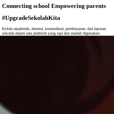
Connecting school Empowering parents
#UpgradeSekolahKita
Kelola akademik, absensi, komunikasi, pembayaran, dan laporan
sekolah dalam satu platform yang rapi dan mudah digunakan.
Demo App
44+ sekolah aktif
SD · SMP · SMA · SMK