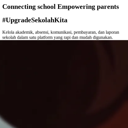
Connecting school Empowering parents
#UpgradeSekolahKita
Kelola akademik, absensi, komunikasi, pembayaran, dan laporan
sekolah dalam satu platform yang rapi dan mudah digunakan.
Demo App
44+ sekolah aktif
SD · SMP · SMA · SMK