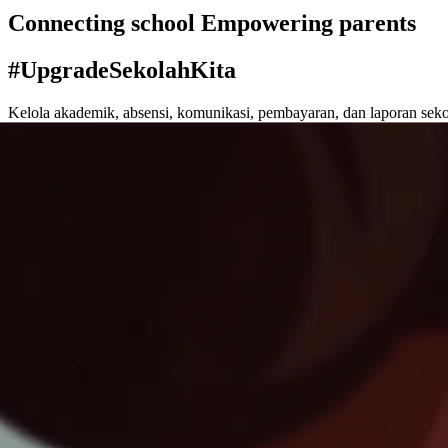
Connecting school Empowering parents
#UpgradeSekolahKita
Kelola akademik, absensi, komunikasi, pembayaran, dan laporan seko
Demo App
44+ sekolah aktif
SD · SMP · SMA · SMK