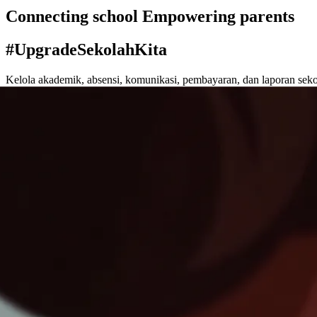
Connecting school Empowering parents
#UpgradeSekolahKita
Kelola akademik, absensi, komunikasi, pembayaran, dan laporan seko
Demo App
44+ sekolah aktif
SD · SMP · SMA · SMK