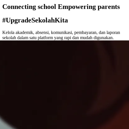
Connecting school Empowering parents
#UpgradeSekolahKita
Kelola akademik, absensi, komunikasi, pembayaran, dan laporan
sekolah dalam satu platform yang rapi dan mudah digunakan.
Demo App
44+ sekolah aktif
SD · SMP · SMA · SMK