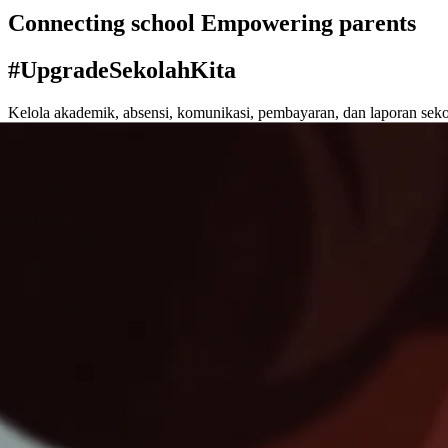
Connecting school Empowering parents
#UpgradeSekolahKita
Kelola akademik, absensi, komunikasi, pembayaran, dan laporan seko
Demo App
44+ sekolah aktif
SD · SMP · SMA · SMK